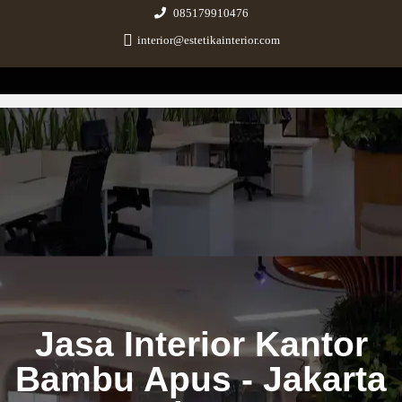
085179910476
interior@estetikainterior.com
Estetika Interior
Design & Build Consultant
Jasa Interior Kantor
Bambu Apus - Jakarta