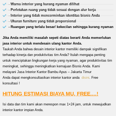
- Warna interior yang kurang nyaman dilihat
- Perletakan ruang yang tidak sesuai dengan alur kerja
- Interior yang tidak mencerminkan identitas bisnis Anda
- Ukuran furniture yang tidak proporsional
- Ruangan yang terlalu besar/ kekecilan sehingga kurang nyaman
Jika Anda memiliki masalah sepeti diatas berarti Anda memerlukan
jasa interior untuk mendesain ulang kantor Anda.
Taukah Anda bahwa desain interior kantor memiliki dampak signifikan
terhadap kinerja dan produktivitas tim Anda? Itulah mengapa penting
untuk menciptakan lingkungan kerja yang nyaman, agar produktivitas tim
meningkat, sehingga meningkatkan kemajuan Bisnis Anda. Kami
melayani Jasa Interior Kantor Bambu Apus – Jakarta Timur
Anda dapat mengkonsultasikan interior kantor anda
disini
. Free
konsultasi !
HITUNG ESTIMASI BIAYA MU, FREE....!
Isi data dan tim kami akan merespon max 1×24 jam, untuk mewujudkan
interior kantor impian Anda.