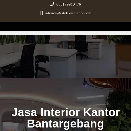
085179910476
interior@estetikainterior.com
Estetika Interior
Design & Build Consultant
Jasa Interior Kantor
Bantargebang