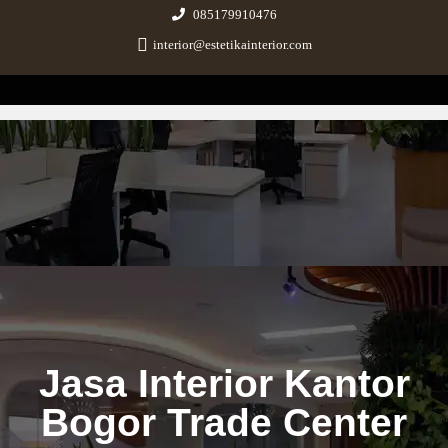
085179910476
interior@estetikainterior.com
Estetika Interior
Design & Build Consultant
Jasa Interior Kantor
Bogor Trade Center