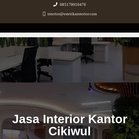
085179910476
interior@estetikainterior.com
Estetika Interior
Design & Build Consultant
Jasa Interior Kantor
Cikiwul