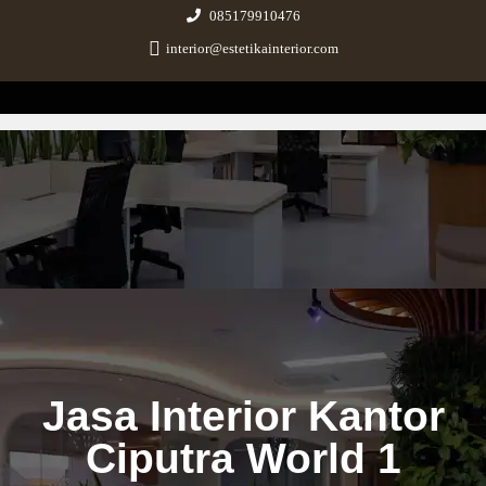
085179910476
interior@estetikainterior.com
Estetika Interior
Design & Build Consultant
Jasa Interior Kantor
Ciputra World 1