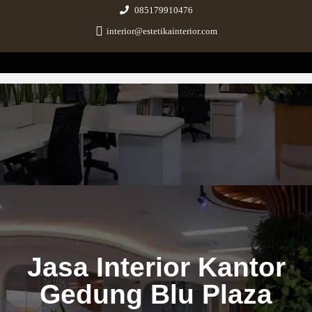
085179910476
interior@estetikainterior.com
Estetika Interior
Design & Build Consultant
Jasa Interior Kantor
Gedung Blu Plaza