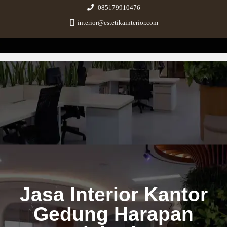
085179910476
interior@estetikainterior.com
Estetika Interior
Design & Build Consultant
Jasa Interior Kantor
Gedung Harapan