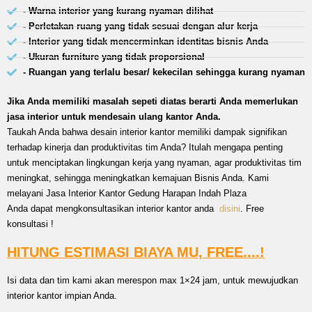
- Warna interior yang kurang nyaman dilihat
- Perletakan ruang yang tidak sesuai dengan alur kerja
- Interior yang tidak mencerminkan identitas bisnis Anda
- Ukuran furniture yang tidak proporsional
- Ruangan yang terlalu besar/ kekecilan sehingga kurang nyaman
Jika Anda memiliki masalah sepeti diatas berarti Anda memerlukan
jasa interior untuk mendesain ulang kantor Anda.
Taukah Anda bahwa desain interior kantor memiliki dampak signifikan
terhadap kinerja dan produktivitas tim Anda? Itulah mengapa penting
untuk menciptakan lingkungan kerja yang nyaman, agar produktivitas tim
meningkat, sehingga meningkatkan kemajuan Bisnis Anda. Kami
melayani Jasa Interior Kantor Gedung Harapan Indah Plaza
Anda dapat mengkonsultasikan interior kantor anda
disini
. Free
konsultasi !
HITUNG ESTIMASI BIAYA MU, FREE....!
Isi data dan tim kami akan merespon max 1×24 jam, untuk mewujudkan
interior kantor impian Anda.