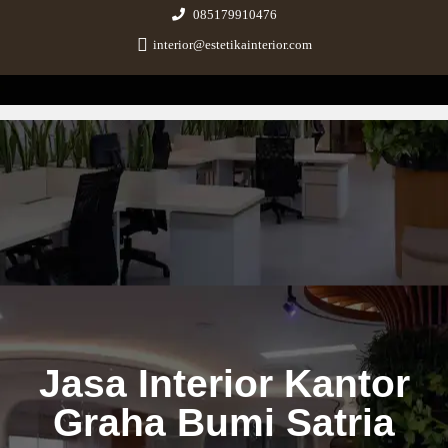
085179910476
interior@estetikainterior.com
Estetika Interior
Design & Build Consultant
Jasa Interior Kantor
Graha Bumi Satria