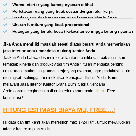
- Warna interior yang kurang nyaman dilihat
- Perletakan ruang yang tidak sesuai dengan alur kerja
- Interior yang tidak mencerminkan identitas bisnis Anda
- Ukuran furniture yang tidak proporsional
- Ruangan yang terlalu besar/ kekecilan sehingga kurang nyaman
Jika Anda memiliki masalah sepeti diatas berarti Anda memerlukan
jasa interior untuk mendesain ulang kantor Anda.
Taukah Anda bahwa desain interior kantor memiliki dampak signifikan
terhadap kinerja dan produktivitas tim Anda? Itulah mengapa penting
untuk menciptakan lingkungan kerja yang nyaman, agar produktivitas tim
meningkat, sehingga meningkatkan kemajuan Bisnis Anda. Kami
melayani Jasa Interior Kantor Graha Bumi Satria Kencana
Anda dapat mengkonsultasikan interior kantor anda
disini
. Free
konsultasi !
HITUNG ESTIMASI BIAYA MU, FREE....!
Isi data dan tim kami akan merespon max 1×24 jam, untuk mewujudkan
interior kantor impian Anda.