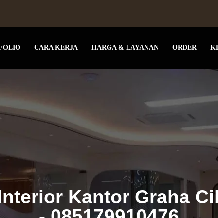
FOLIO
CARA KERJA
HARGA & LAYANAN
ORDER
K
Interior Kantor Graha C
- 085179910476