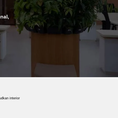
nal,
dkan interior