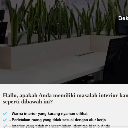
Bek
Hallo, apakah Anda memiliki masalah interior ka
seperti dibawah ini?
- Warna interior yang kurang nyaman dilihat
- Perletakan ruang yang tidak sesuai dengan alur kerja
- Interior yang tidak mencerminkan identitas bisnis Anda