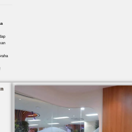
sa
dap
kan
Graha
!
an