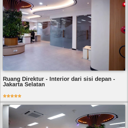
Ruang Direktur - Interior dari sisi depan -
Jakarta Selatan




