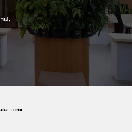
nal,
dkan interior