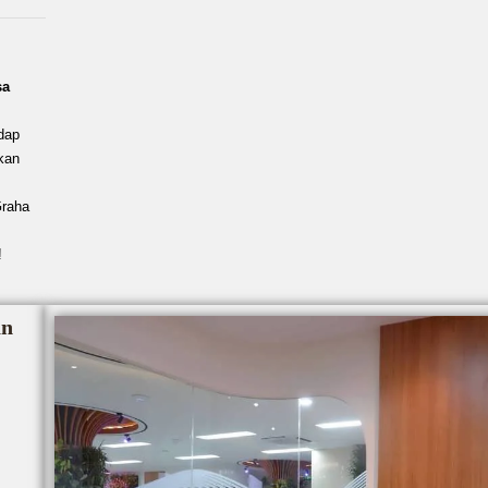
sa
dap
kan
Graha
!
an