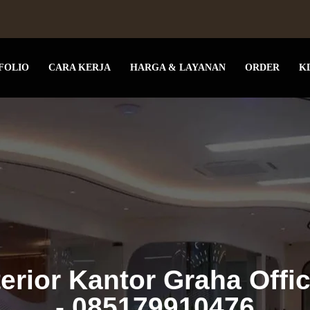
FOLIO
CARA KERJA
HARGA & LAYANAN
ORDER
K
terior Kantor Graha Offi
- 085179910476