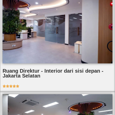
Ruang Direktur - Interior dari sisi depan -
Jakarta Selatan




