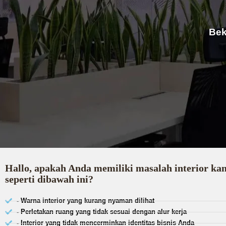
Bek
Hallo, apakah Anda memiliki masalah interior ka
seperti dibawah ini?
- Warna interior yang kurang nyaman dilihat
- Perletakan ruang yang tidak sesuai dengan alur kerja
- Interior yang tidak mencerminkan identitas bisnis Anda