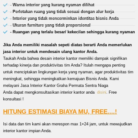
- Warna interior yang kurang nyaman dilihat
- Perletakan ruang yang tidak sesuai dengan alur kerja
- Interior yang tidak mencerminkan identitas bisnis Anda
- Ukuran furniture yang tidak proporsional
- Ruangan yang terlalu besar/ kekecilan sehingga kurang nyaman
Jika Anda memiliki masalah sepeti diatas berarti Anda memerlukan
jasa interior untuk mendesain ulang kantor Anda.
Taukah Anda bahwa desain interior kantor memiliki dampak signifikan
terhadap kinerja dan produktivitas tim Anda? Itulah mengapa penting
untuk menciptakan lingkungan kerja yang nyaman, agar produktivitas tim
meningkat, sehingga meningkatkan kemajuan Bisnis Anda. Kami
melayani Jasa Interior Kantor Graha Permata Sentra Niaga
Anda dapat mengkonsultasikan interior kantor anda
disini
. Free
konsultasi !
HITUNG ESTIMASI BIAYA MU, FREE....!
Isi data dan tim kami akan merespon max 1×24 jam, untuk mewujudkan
interior kantor impian Anda.