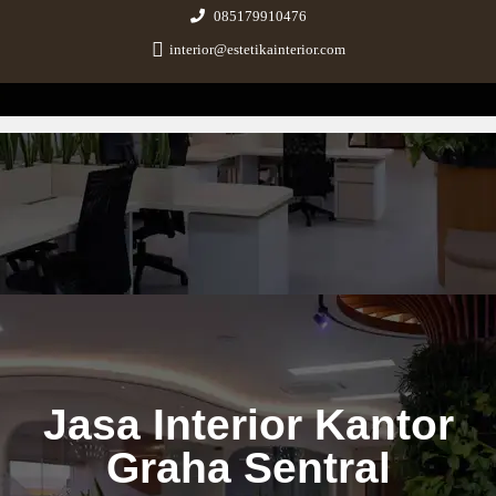
085179910476
interior@estetikainterior.com
Estetika Interior
Design & Build Consultant
Jasa Interior Kantor
Graha Sentral