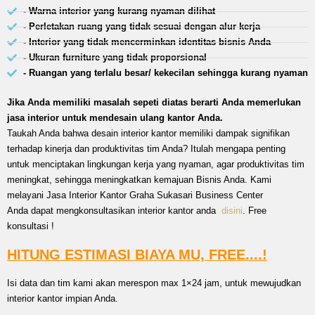
- Warna interior yang kurang nyaman dilihat
- Perletakan ruang yang tidak sesuai dengan alur kerja
- Interior yang tidak mencerminkan identitas bisnis Anda
- Ukuran furniture yang tidak proporsional
- Ruangan yang terlalu besar/ kekecilan sehingga kurang nyaman
Jika Anda memiliki masalah sepeti diatas berarti Anda memerlukan
jasa interior untuk mendesain ulang kantor Anda.
Taukah Anda bahwa desain interior kantor memiliki dampak signifikan
terhadap kinerja dan produktivitas tim Anda? Itulah mengapa penting
untuk menciptakan lingkungan kerja yang nyaman, agar produktivitas tim
meningkat, sehingga meningkatkan kemajuan Bisnis Anda. Kami
melayani Jasa Interior Kantor Graha Sukasari Business Center
Anda dapat mengkonsultasikan interior kantor anda
disini
. Free
konsultasi !
HITUNG ESTIMASI BIAYA MU, FREE....!
Isi data dan tim kami akan merespon max 1×24 jam, untuk mewujudkan
interior kantor impian Anda.