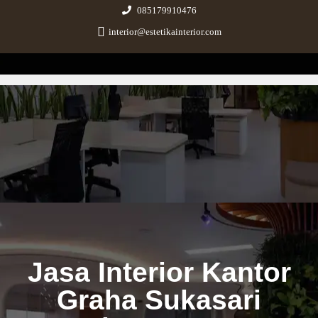
085179910476
interior@estetikainterior.com
Estetika Interior
Design & Build Consultant
Jasa Interior Kantor
Graha Sukasari