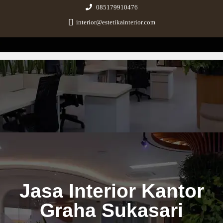
085179910476
interior@estetikainterior.com
Estetika Interior
Design & Build Consultant
Jasa Interior Kantor
Graha Sukasari