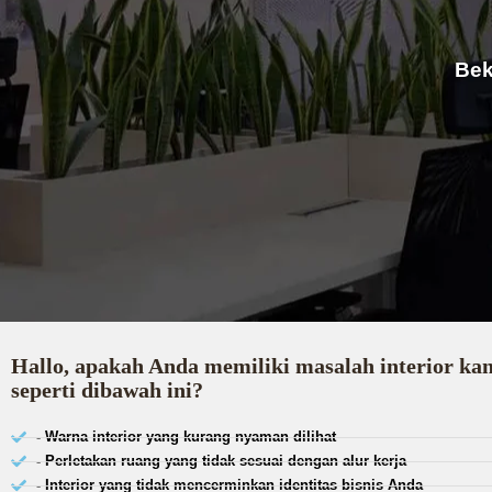
Bek
Hallo, apakah Anda memiliki masalah interior ka
seperti dibawah ini?
- Warna interior yang kurang nyaman dilihat
- Perletakan ruang yang tidak sesuai dengan alur kerja
- Interior yang tidak mencerminkan identitas bisnis Anda