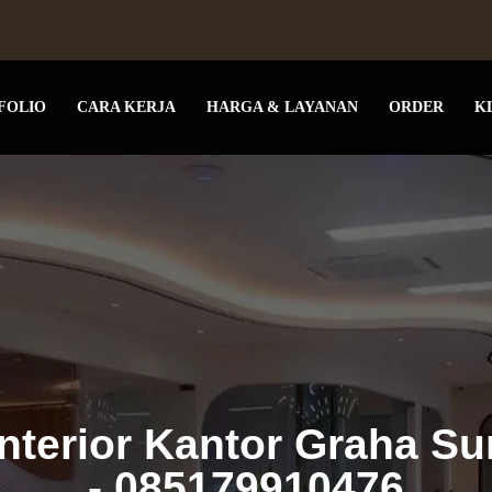
FOLIO
CARA KERJA
HARGA & LAYANAN
ORDER
K
Interior Kantor Graha Su
- 085179910476