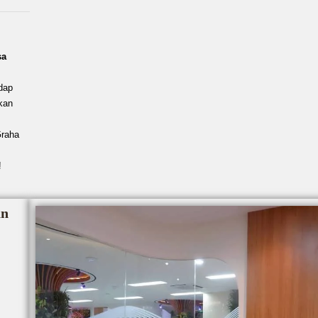
sa
dap
kan
Graha
!
an