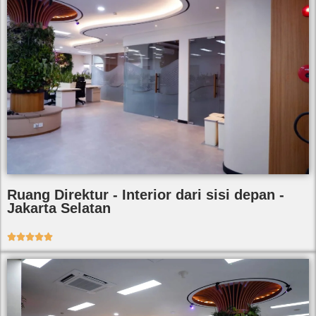
Ruang Direktur - Interior dari sisi depan -
Jakarta Selatan




