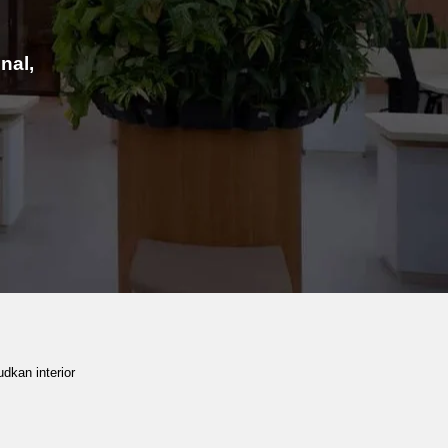
nal,
dkan interior