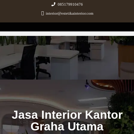
085179910476
interior@estetikainterior.com
Estetika Interior
Design & Build Consultant
Jasa Interior Kantor
Graha Utama