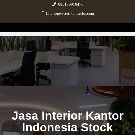
085179910476
interior@estetikainterior.com
Estetika Interior
Design & Build Consultant
Jasa Interior Kantor
Indonesia Stock