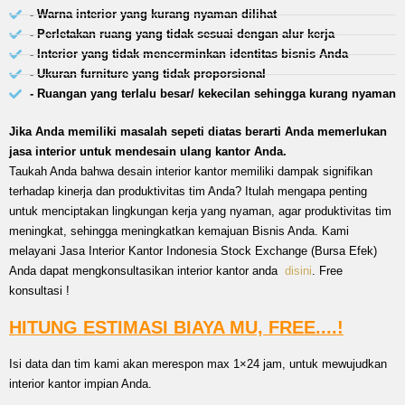
- Warna interior yang kurang nyaman dilihat
- Perletakan ruang yang tidak sesuai dengan alur kerja
- Interior yang tidak mencerminkan identitas bisnis Anda
- Ukuran furniture yang tidak proporsional
- Ruangan yang terlalu besar/ kekecilan sehingga kurang nyaman
Jika Anda memiliki masalah sepeti diatas berarti Anda memerlukan
jasa interior untuk mendesain ulang kantor Anda.
Taukah Anda bahwa desain interior kantor memiliki dampak signifikan
terhadap kinerja dan produktivitas tim Anda? Itulah mengapa penting
untuk menciptakan lingkungan kerja yang nyaman, agar produktivitas tim
meningkat, sehingga meningkatkan kemajuan Bisnis Anda. Kami
melayani Jasa Interior Kantor Indonesia Stock Exchange (Bursa Efek)
Anda dapat mengkonsultasikan interior kantor anda
disini
. Free
konsultasi !
HITUNG ESTIMASI BIAYA MU, FREE....!
Isi data dan tim kami akan merespon max 1×24 jam, untuk mewujudkan
interior kantor impian Anda.