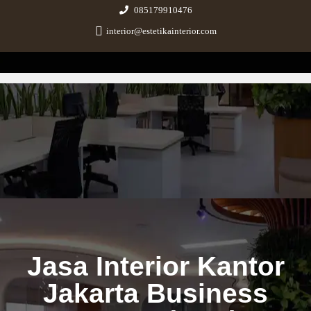
085179910476
interior@estetikainterior.com
Estetika Interior
Design & Build Consultant
Jasa Interior Kantor
Jakarta Business