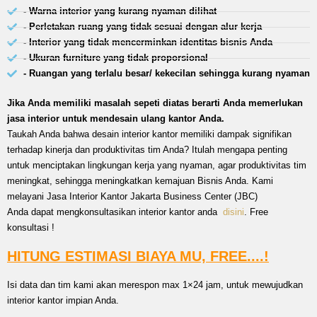
- Warna interior yang kurang nyaman dilihat
- Perletakan ruang yang tidak sesuai dengan alur kerja
- Interior yang tidak mencerminkan identitas bisnis Anda
- Ukuran furniture yang tidak proporsional
- Ruangan yang terlalu besar/ kekecilan sehingga kurang nyaman
Jika Anda memiliki masalah sepeti diatas berarti Anda memerlukan
jasa interior untuk mendesain ulang kantor Anda.
Taukah Anda bahwa desain interior kantor memiliki dampak signifikan
terhadap kinerja dan produktivitas tim Anda? Itulah mengapa penting
untuk menciptakan lingkungan kerja yang nyaman, agar produktivitas tim
meningkat, sehingga meningkatkan kemajuan Bisnis Anda. Kami
melayani Jasa Interior Kantor Jakarta Business Center (JBC)
Anda dapat mengkonsultasikan interior kantor anda
disini
. Free
konsultasi !
HITUNG ESTIMASI BIAYA MU, FREE....!
Isi data dan tim kami akan merespon max 1×24 jam, untuk mewujudkan
interior kantor impian Anda.