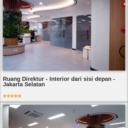
Ruang Direktur - Interior dari sisi depan -
Jakarta Selatan




