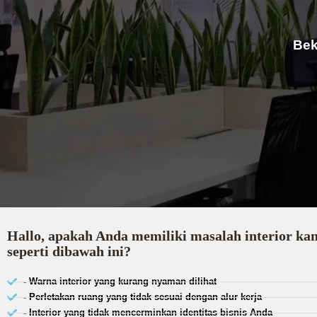
Bek
Hallo, apakah Anda memiliki masalah interior ka
seperti dibawah ini?
- Warna interior yang kurang nyaman dilihat
- Perletakan ruang yang tidak sesuai dengan alur kerja
- Interior yang tidak mencerminkan identitas bisnis Anda