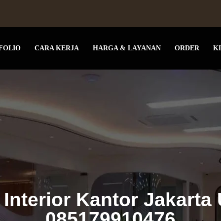
FOLIO
CARA KERJA
HARGA & LAYANAN
ORDER
K
 Interior Kantor Jakarta 
085179910476