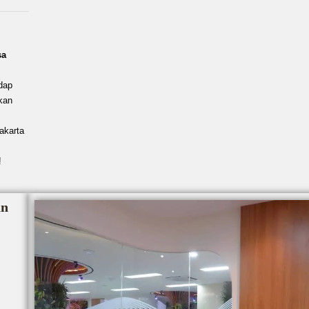
sa
dap
kan
akarta
!
an