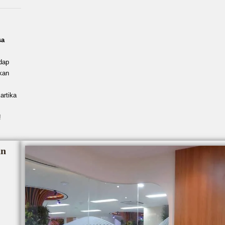
sa
dap
kan
artika
!
an