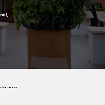
nal,
dkan interior