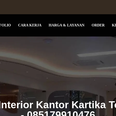
FOLIO
CARA KERJA
HARGA & LAYANAN
ORDER
K
Interior Kantor Kartika 
- 085179910476