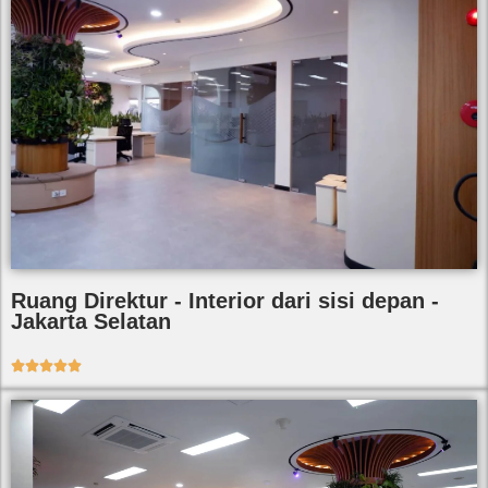
Ruang Direktur - Interior dari sisi depan -
Jakarta Selatan




