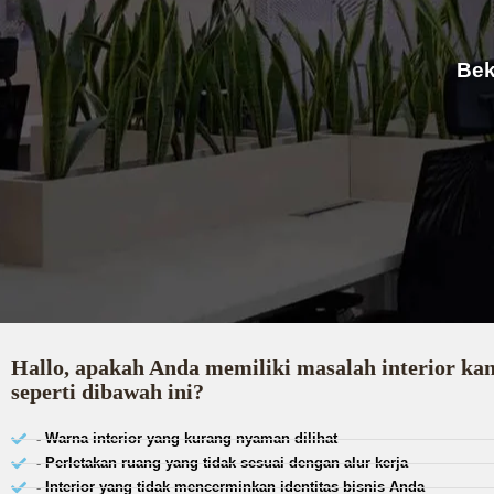
Bek
Hallo, apakah Anda memiliki masalah interior ka
seperti dibawah ini?
- Warna interior yang kurang nyaman dilihat
- Perletakan ruang yang tidak sesuai dengan alur kerja
- Interior yang tidak mencerminkan identitas bisnis Anda