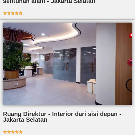
sentuhan alam - Jakarta Selatan





Ruang Direktur - Interior dari sisi depan -
Jakarta Selatan




