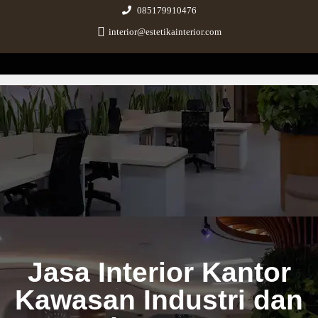
085179910476
interior@estetikainterior.com
Estetika Interior
Design & Build Consultant
Jasa Interior Kantor
Kawasan Industri dan