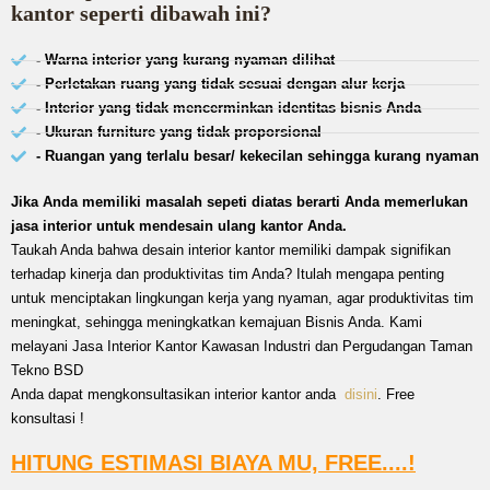
kantor seperti dibawah ini?
- Warna interior yang kurang nyaman dilihat
- Perletakan ruang yang tidak sesuai dengan alur kerja
- Interior yang tidak mencerminkan identitas bisnis Anda
- Ukuran furniture yang tidak proporsional
- Ruangan yang terlalu besar/ kekecilan sehingga kurang nyaman
Jika Anda memiliki masalah sepeti diatas berarti Anda memerlukan
jasa interior untuk mendesain ulang kantor Anda.
Taukah Anda bahwa desain interior kantor memiliki dampak signifikan
terhadap kinerja dan produktivitas tim Anda? Itulah mengapa penting
untuk menciptakan lingkungan kerja yang nyaman, agar produktivitas tim
meningkat, sehingga meningkatkan kemajuan Bisnis Anda. Kami
melayani Jasa Interior Kantor Kawasan Industri dan Pergudangan Taman
Tekno BSD
Anda dapat mengkonsultasikan interior kantor anda
disini
. Free
konsultasi !
HITUNG ESTIMASI BIAYA MU, FREE....!