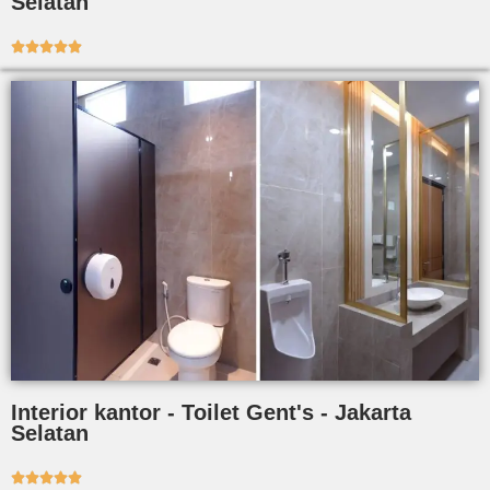
Selatan





Interior kantor - Toilet Gent's - Jakarta
Selatan




