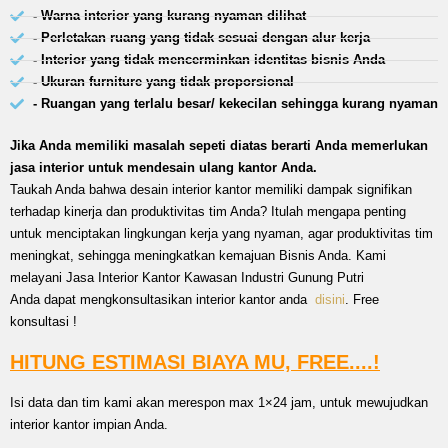
- Warna interior yang kurang nyaman dilihat
- Perletakan ruang yang tidak sesuai dengan alur kerja
- Interior yang tidak mencerminkan identitas bisnis Anda
- Ukuran furniture yang tidak proporsional
- Ruangan yang terlalu besar/ kekecilan sehingga kurang nyaman
Jika Anda memiliki masalah sepeti diatas berarti Anda memerlukan
jasa interior untuk mendesain ulang kantor Anda.
Taukah Anda bahwa desain interior kantor memiliki dampak signifikan
terhadap kinerja dan produktivitas tim Anda? Itulah mengapa penting
untuk menciptakan lingkungan kerja yang nyaman, agar produktivitas tim
meningkat, sehingga meningkatkan kemajuan Bisnis Anda. Kami
melayani Jasa Interior Kantor Kawasan Industri Gunung Putri
Anda dapat mengkonsultasikan interior kantor anda
disini
. Free
konsultasi !
HITUNG ESTIMASI BIAYA MU, FREE....!
Isi data dan tim kami akan merespon max 1×24 jam, untuk mewujudkan
interior kantor impian Anda.