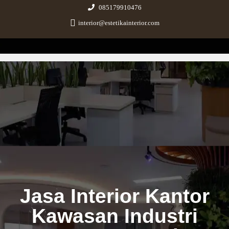
085179910476
interior@estetikainterior.com
Estetika Interior
Design & Build Consultant
Jasa Interior Kantor
Kawasan Industri