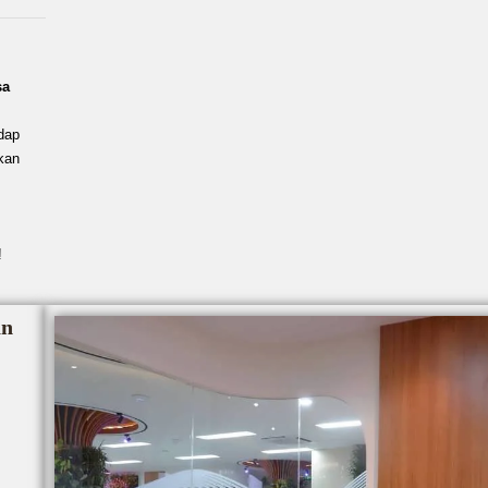
sa
dap
kan
!
an