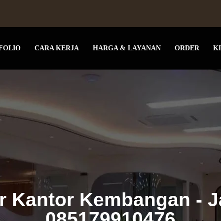
FOLIO
CARA KERJA
HARGA & LAYANAN
ORDER
K
or Kantor Kembangan - J
085179910476