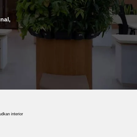
nal,
dkan interior