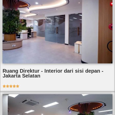
Ruang Direktur - Interior dari sisi depan -
Jakarta Selatan




