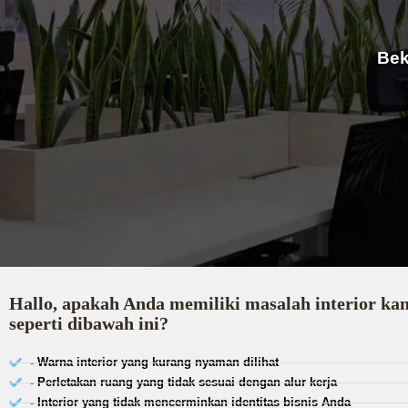
Bek
Hallo, apakah Anda memiliki masalah interior ka
seperti dibawah ini?
- Warna interior yang kurang nyaman dilihat
- Perletakan ruang yang tidak sesuai dengan alur kerja
- Interior yang tidak mencerminkan identitas bisnis Anda