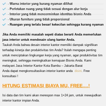
- Warna interior yang kurang nyaman dilihat
- Perletakan ruang yang tidak sesuai dengan alur kerja
- Interior yang tidak mencerminkan identitas bisnis Anda
- Ukuran furniture yang tidak proporsional
- Ruangan yang terlalu besar/ kekecilan sehingga kurang nyaman
Jika Anda memiliki masalah sepeti diatas berarti Anda memerlukan
jasa interior untuk mendesain ulang kantor Anda.
Taukah Anda bahwa desain interior kantor memiliki dampak signifikan
terhadap kinerja dan produktivitas tim Anda? Itulah mengapa penting
untuk menciptakan lingkungan kerja yang nyaman, agar produktivitas tim
meningkat, sehingga meningkatkan kemajuan Bisnis Anda. Kami
melayani Jasa Interior Kantor Kota Bambu – Jakarta Barat
Anda dapat mengkonsultasikan interior kantor anda
disini
. Free
konsultasi !
HITUNG ESTIMASI BIAYA MU, FREE....!
Isi data dan tim kami akan merespon max 1×24 jam, untuk mewujudkan
interior kantor impian Anda.