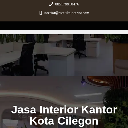
085179910476
interior@estetikainterior.com
Estetika Interior
Design & Build Consultant
Jasa Interior Kantor
Kota Cilegon