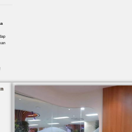
sa
dap
kan
!
an