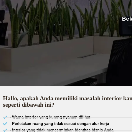
Bek
Hallo, apakah Anda memiliki masalah interior ka
seperti dibawah ini?
- Warna interior yang kurang nyaman dilihat
- Perletakan ruang yang tidak sesuai dengan alur kerja
- Interior yang tidak mencerminkan identitas bisnis Anda