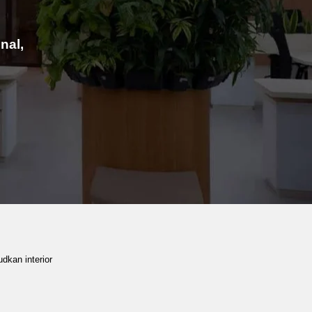
nal,
dkan interior