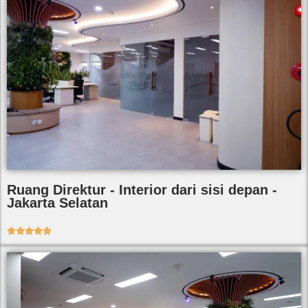
Ruang Direktur - Interior dari sisi depan -
Jakarta Selatan




