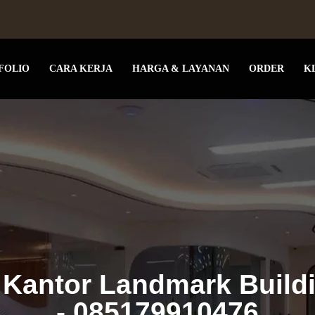
FOLIO
CARA KERJA
HARGA & LAYANAN
ORDER
K
r Kantor Landmark Buil
- 085179910476