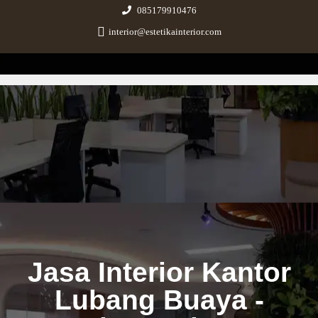
085179910476
interior@estetikainterior.com
Estetika Interior
Design & Build Consultant
Jasa Interior Kantor
Lubang Buaya -