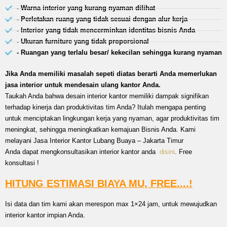
- Warna interior yang kurang nyaman dilihat
- Perletakan ruang yang tidak sesuai dengan alur kerja
- Interior yang tidak mencerminkan identitas bisnis Anda
- Ukuran furniture yang tidak proporsional
- Ruangan yang terlalu besar/ kekecilan sehingga kurang nyaman
Jika Anda memiliki masalah sepeti diatas berarti Anda memerlukan
jasa interior untuk mendesain ulang kantor Anda.
Taukah Anda bahwa desain interior kantor memiliki dampak signifikan
terhadap kinerja dan produktivitas tim Anda? Itulah mengapa penting
untuk menciptakan lingkungan kerja yang nyaman, agar produktivitas tim
meningkat, sehingga meningkatkan kemajuan Bisnis Anda. Kami
melayani Jasa Interior Kantor Lubang Buaya – Jakarta Timur
Anda dapat mengkonsultasikan interior kantor anda
disini
. Free
konsultasi !
HITUNG ESTIMASI BIAYA MU, FREE....!
Isi data dan tim kami akan merespon max 1×24 jam, untuk mewujudkan
interior kantor impian Anda.