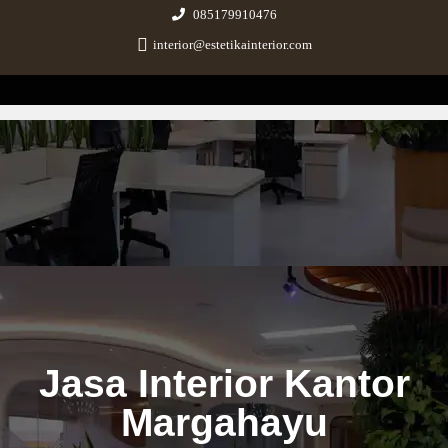
085179910476
interior@estetikainterior.com
Estetika Interior
Design & Build Consultant
Jasa Interior Kantor
Margahayu