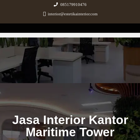
085179910476
interior@estetikainterior.com
Estetika Interior
Design & Build Consultant
Jasa Interior Kantor
Maritime Tower