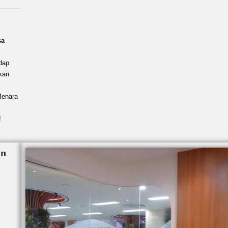
sa
dap
kan
Menara
!
an