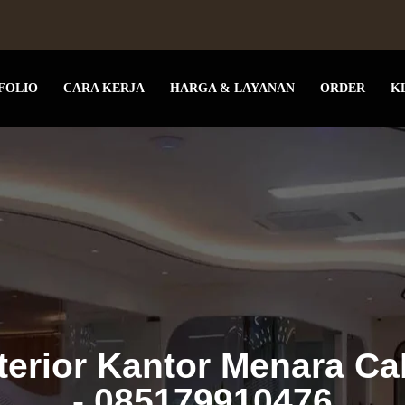
FOLIO
CARA KERJA
HARGA & LAYANAN
ORDER
K
terior Kantor Menara C
- 085179910476