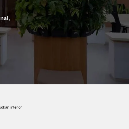
nal,
dkan interior