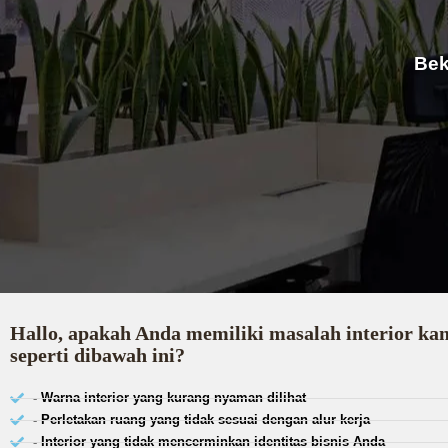
Bek
Hallo, apakah Anda memiliki masalah interior ka
seperti dibawah ini?
- Warna interior yang kurang nyaman dilihat
- Perletakan ruang yang tidak sesuai dengan alur kerja
- Interior yang tidak mencerminkan identitas bisnis Anda