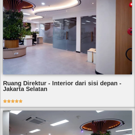
Ruang Direktur - Interior dari sisi depan -
Jakarta Selatan




