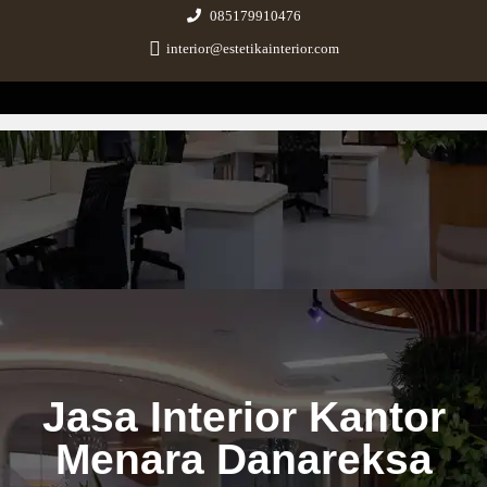
085179910476
interior@estetikainterior.com
Estetika Interior
Design & Build Consultant
Jasa Interior Kantor
Menara Danareksa