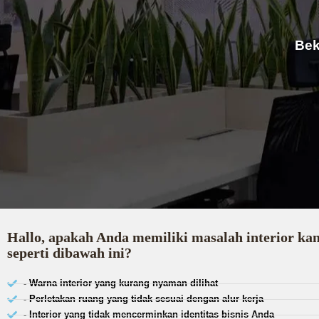
Bek
Hallo, apakah Anda memiliki masalah interior ka
seperti dibawah ini?
- Warna interior yang kurang nyaman dilihat
- Perletakan ruang yang tidak sesuai dengan alur kerja
- Interior yang tidak mencerminkan identitas bisnis Anda