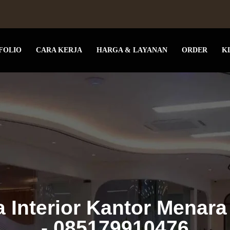
FOLIO
CARA KERJA
HARGA & LAYANAN
ORDER
K
a Interior Kantor Menara
- 085179910476