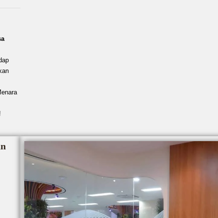
sa
dap
kan
Menara
!
an