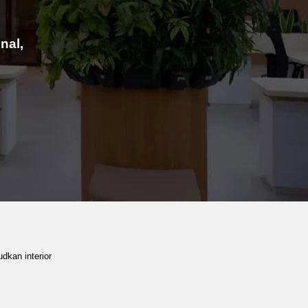
nal,
dkan interior