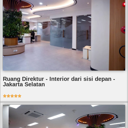
Ruang Direktur - Interior dari sisi depan -
Jakarta Selatan




