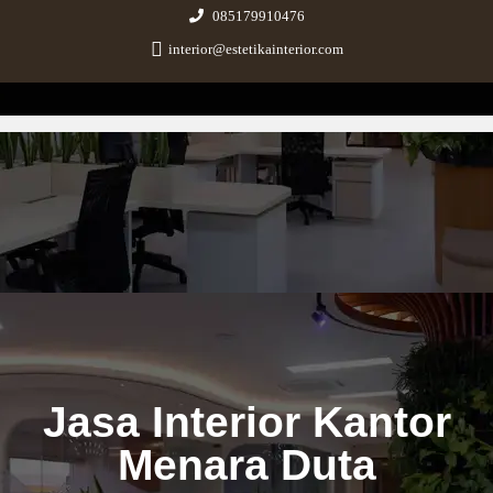
085179910476
interior@estetikainterior.com
Estetika Interior
Design & Build Consultant
Jasa Interior Kantor
Menara Duta