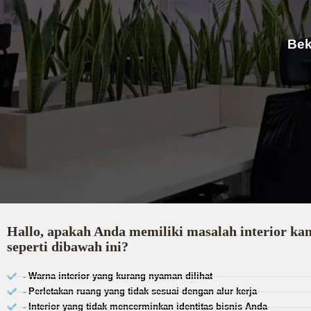
Bek
Hallo, apakah Anda memiliki masalah interior ka
seperti dibawah ini?
- Warna interior yang kurang nyaman dilihat
- Perletakan ruang yang tidak sesuai dengan alur kerja
- Interior yang tidak mencerminkan identitas bisnis Anda