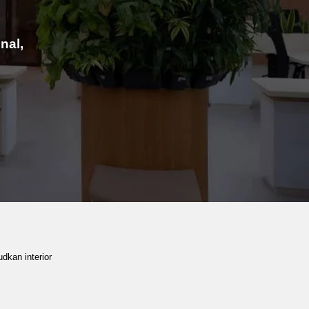
nal,
dkan interior