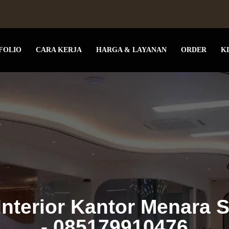
FOLIO
CARA KERJA
HARGA & LAYANAN
ORDER
K
Interior Kantor Menara S
- 085179910476