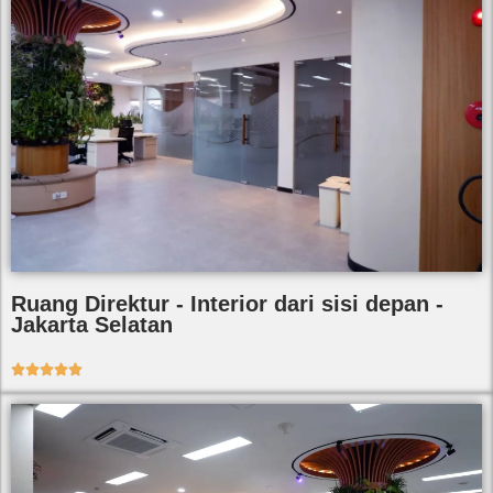
Ruang Direktur - Interior dari sisi depan -
Jakarta Selatan




