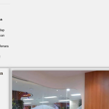
sa
dap
kan
Menara
!
an