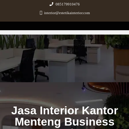
085179910476
interior@estetikainterior.com
Estetika Interior
Design & Build Consultant
Jasa Interior Kantor
Menteng Business