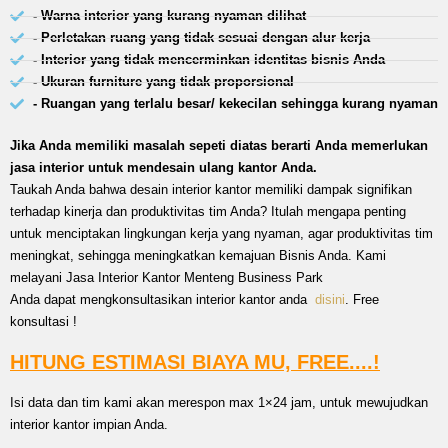
- Warna interior yang kurang nyaman dilihat
- Perletakan ruang yang tidak sesuai dengan alur kerja
- Interior yang tidak mencerminkan identitas bisnis Anda
- Ukuran furniture yang tidak proporsional
- Ruangan yang terlalu besar/ kekecilan sehingga kurang nyaman
Jika Anda memiliki masalah sepeti diatas berarti Anda memerlukan
jasa interior untuk mendesain ulang kantor Anda.
Taukah Anda bahwa desain interior kantor memiliki dampak signifikan
terhadap kinerja dan produktivitas tim Anda? Itulah mengapa penting
untuk menciptakan lingkungan kerja yang nyaman, agar produktivitas tim
meningkat, sehingga meningkatkan kemajuan Bisnis Anda. Kami
melayani Jasa Interior Kantor Menteng Business Park
Anda dapat mengkonsultasikan interior kantor anda
disini
. Free
konsultasi !
HITUNG ESTIMASI BIAYA MU, FREE....!
Isi data dan tim kami akan merespon max 1×24 jam, untuk mewujudkan
interior kantor impian Anda.