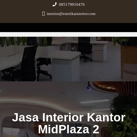
085179910476
interior@estetikainterior.com
Estetika Interior
Design & Build Consultant
Jasa Interior Kantor
MidPlaza 2