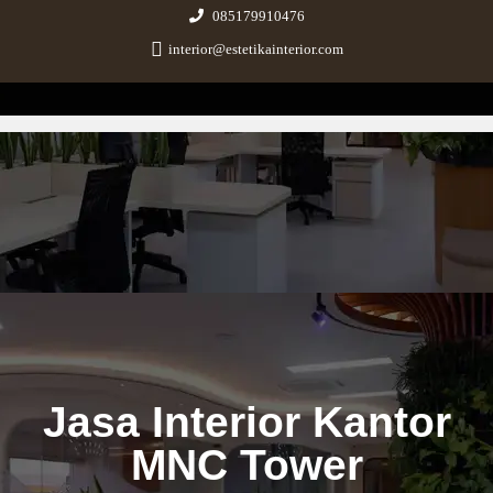
085179910476
interior@estetikainterior.com
Estetika Interior
Design & Build Consultant
Jasa Interior Kantor
MNC Tower