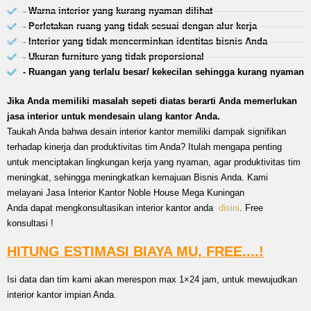
- Warna interior yang kurang nyaman dilihat
- Perletakan ruang yang tidak sesuai dengan alur kerja
- Interior yang tidak mencerminkan identitas bisnis Anda
- Ukuran furniture yang tidak proporsional
- Ruangan yang terlalu besar/ kekecilan sehingga kurang nyaman
Jika Anda memiliki masalah sepeti diatas berarti Anda memerlukan
jasa interior untuk mendesain ulang kantor Anda.
Taukah Anda bahwa desain interior kantor memiliki dampak signifikan
terhadap kinerja dan produktivitas tim Anda? Itulah mengapa penting
untuk menciptakan lingkungan kerja yang nyaman, agar produktivitas tim
meningkat, sehingga meningkatkan kemajuan Bisnis Anda. Kami
melayani Jasa Interior Kantor Noble House Mega Kuningan
Anda dapat mengkonsultasikan interior kantor anda
disini
. Free
konsultasi !
HITUNG ESTIMASI BIAYA MU, FREE....!
Isi data dan tim kami akan merespon max 1×24 jam, untuk mewujudkan
interior kantor impian Anda.