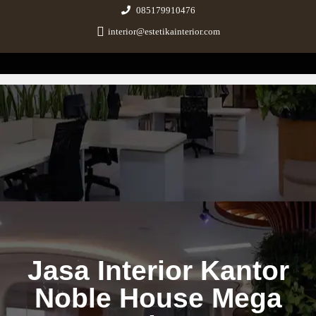
085179910476
interior@estetikainterior.com
Estetika Interior
Design & Build Consultant
Jasa Interior Kantor
Noble House Mega