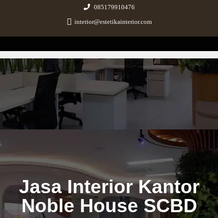
085179910476
interior@estetikainterior.com
Estetika Interior
Design & Build Consultant
Jasa Interior Kantor
Noble House SCBD