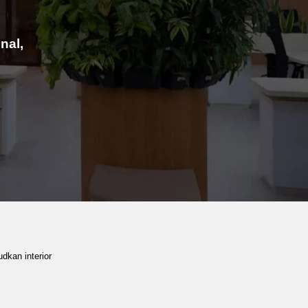
nal,
dkan interior