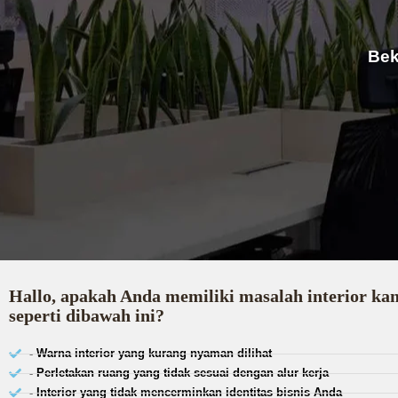
Bek
Hallo, apakah Anda memiliki masalah interior ka
seperti dibawah ini?
- Warna interior yang kurang nyaman dilihat
- Perletakan ruang yang tidak sesuai dengan alur kerja
- Interior yang tidak mencerminkan identitas bisnis Anda