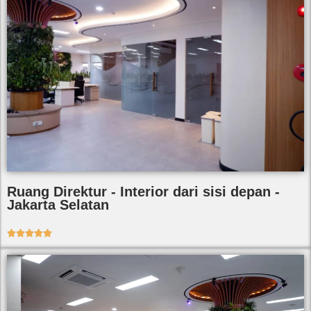
Ruang Direktur - Interior dari sisi depan -
Jakarta Selatan




