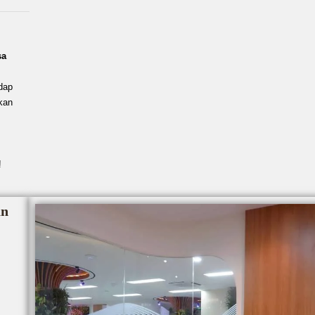
sa
dap
kan
!
an