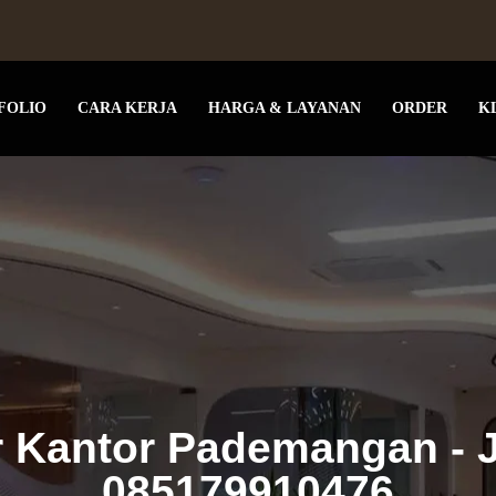
FOLIO
CARA KERJA
HARGA & LAYANAN
ORDER
K
or Kantor Pademangan - J
085179910476