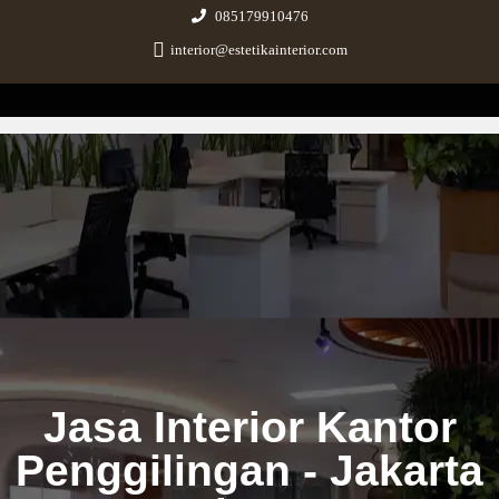
085179910476
interior@estetikainterior.com
Estetika Interior
Design & Build Consultant
Jasa Interior Kantor
Penggilingan - Jakarta