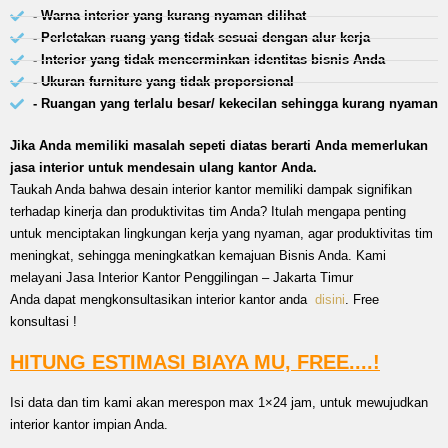
- Warna interior yang kurang nyaman dilihat
- Perletakan ruang yang tidak sesuai dengan alur kerja
- Interior yang tidak mencerminkan identitas bisnis Anda
- Ukuran furniture yang tidak proporsional
- Ruangan yang terlalu besar/ kekecilan sehingga kurang nyaman
Jika Anda memiliki masalah sepeti diatas berarti Anda memerlukan
jasa interior untuk mendesain ulang kantor Anda.
Taukah Anda bahwa desain interior kantor memiliki dampak signifikan
terhadap kinerja dan produktivitas tim Anda? Itulah mengapa penting
untuk menciptakan lingkungan kerja yang nyaman, agar produktivitas tim
meningkat, sehingga meningkatkan kemajuan Bisnis Anda. Kami
melayani Jasa Interior Kantor Penggilingan – Jakarta Timur
Anda dapat mengkonsultasikan interior kantor anda
disini
. Free
konsultasi !
HITUNG ESTIMASI BIAYA MU, FREE....!
Isi data dan tim kami akan merespon max 1×24 jam, untuk mewujudkan
interior kantor impian Anda.