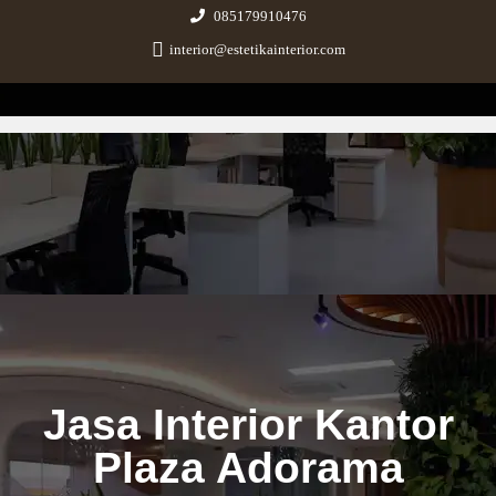
085179910476
interior@estetikainterior.com
Estetika Interior
Design & Build Consultant
Jasa Interior Kantor
Plaza Adorama