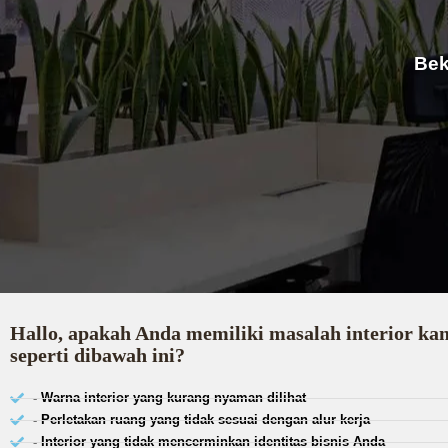
Bek
Hallo, apakah Anda memiliki masalah interior ka
seperti dibawah ini?
- Warna interior yang kurang nyaman dilihat
- Perletakan ruang yang tidak sesuai dengan alur kerja
- Interior yang tidak mencerminkan identitas bisnis Anda