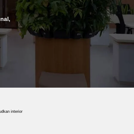
nal,
dkan interior