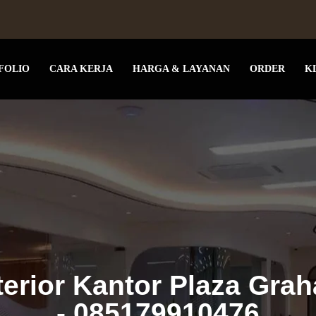
FOLIO
CARA KERJA
HARGA & LAYANAN
ORDER
K
terior Kantor Plaza Grah
- 085179910476