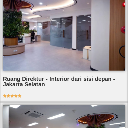
Ruang Direktur - Interior dari sisi depan -
Jakarta Selatan




