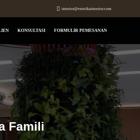
interior@estetikainterior.com
LIEN
KONSULTASI
FORMULIR PEMESANAN
a Famili