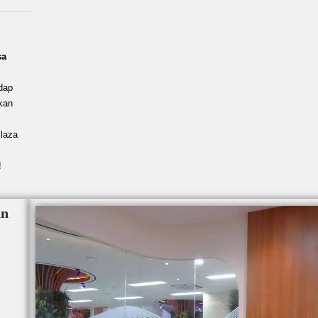
sa
dap
kan
Plaza
!
an