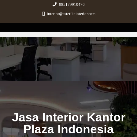
085179910476
interior@estetikainterior.com
Estetika Interior
Design & Build Consultant
Jasa Interior Kantor
Plaza Indonesia