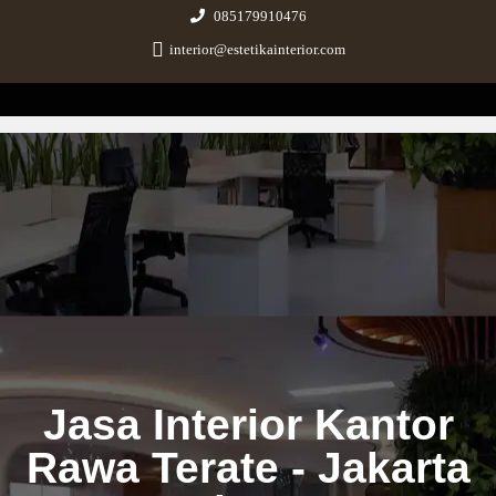
085179910476
interior@estetikainterior.com
Estetika Interior
Design & Build Consultant
Jasa Interior Kantor
Rawa Terate - Jakarta