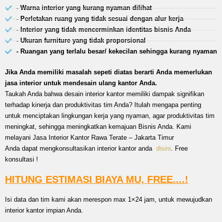
- Warna interior yang kurang nyaman dilihat
- Perletakan ruang yang tidak sesuai dengan alur kerja
- Interior yang tidak mencerminkan identitas bisnis Anda
- Ukuran furniture yang tidak proporsional
- Ruangan yang terlalu besar/ kekecilan sehingga kurang nyaman
Jika Anda memiliki masalah sepeti diatas berarti Anda memerlukan
jasa interior untuk mendesain ulang kantor Anda.
Taukah Anda bahwa desain interior kantor memiliki dampak signifikan
terhadap kinerja dan produktivitas tim Anda? Itulah mengapa penting
untuk menciptakan lingkungan kerja yang nyaman, agar produktivitas tim
meningkat, sehingga meningkatkan kemajuan Bisnis Anda. Kami
melayani Jasa Interior Kantor Rawa Terate – Jakarta Timur
Anda dapat mengkonsultasikan interior kantor anda
disini
. Free
konsultasi !
HITUNG ESTIMASI BIAYA MU, FREE....!
Isi data dan tim kami akan merespon max 1×24 jam, untuk mewujudkan
interior kantor impian Anda.