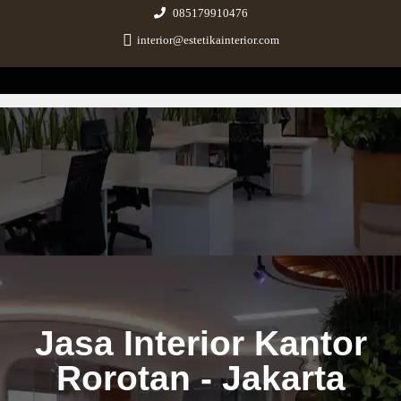
085179910476
interior@estetikainterior.com
Estetika Interior
Design & Build Consultant
Jasa Interior Kantor
Rorotan - Jakarta