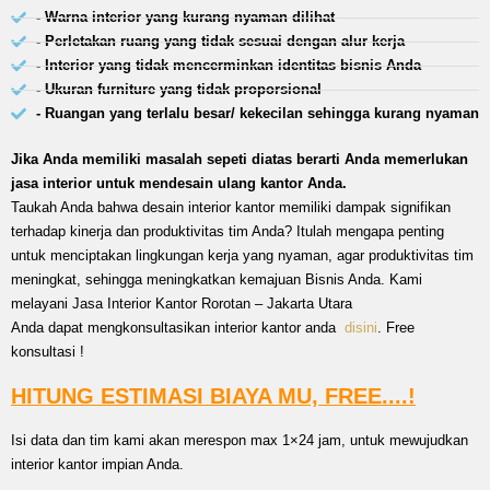
- Warna interior yang kurang nyaman dilihat
- Perletakan ruang yang tidak sesuai dengan alur kerja
- Interior yang tidak mencerminkan identitas bisnis Anda
- Ukuran furniture yang tidak proporsional
- Ruangan yang terlalu besar/ kekecilan sehingga kurang nyaman
Jika Anda memiliki masalah sepeti diatas berarti Anda memerlukan
jasa interior untuk mendesain ulang kantor Anda.
Taukah Anda bahwa desain interior kantor memiliki dampak signifikan
terhadap kinerja dan produktivitas tim Anda? Itulah mengapa penting
untuk menciptakan lingkungan kerja yang nyaman, agar produktivitas tim
meningkat, sehingga meningkatkan kemajuan Bisnis Anda. Kami
melayani Jasa Interior Kantor Rorotan – Jakarta Utara
Anda dapat mengkonsultasikan interior kantor anda
disini
. Free
konsultasi !
HITUNG ESTIMASI BIAYA MU, FREE....!
Isi data dan tim kami akan merespon max 1×24 jam, untuk mewujudkan
interior kantor impian Anda.