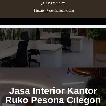
085179910476
interior@estetikainterior.com
Estetika Interior
Design & Build Consultant
Jasa Interior Kantor
Ruko Pesona Cilegon