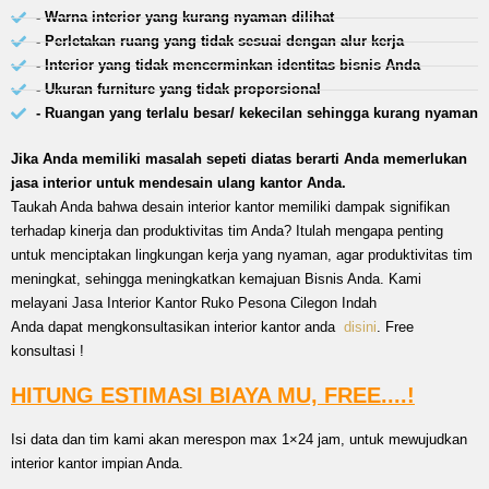
- Warna interior yang kurang nyaman dilihat
- Perletakan ruang yang tidak sesuai dengan alur kerja
- Interior yang tidak mencerminkan identitas bisnis Anda
- Ukuran furniture yang tidak proporsional
- Ruangan yang terlalu besar/ kekecilan sehingga kurang nyaman
Jika Anda memiliki masalah sepeti diatas berarti Anda memerlukan
jasa interior untuk mendesain ulang kantor Anda.
Taukah Anda bahwa desain interior kantor memiliki dampak signifikan
terhadap kinerja dan produktivitas tim Anda? Itulah mengapa penting
untuk menciptakan lingkungan kerja yang nyaman, agar produktivitas tim
meningkat, sehingga meningkatkan kemajuan Bisnis Anda. Kami
melayani Jasa Interior Kantor Ruko Pesona Cilegon Indah
Anda dapat mengkonsultasikan interior kantor anda
disini
. Free
konsultasi !
HITUNG ESTIMASI BIAYA MU, FREE....!
Isi data dan tim kami akan merespon max 1×24 jam, untuk mewujudkan
interior kantor impian Anda.