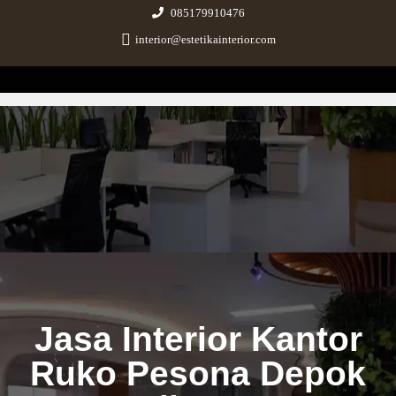
085179910476
interior@estetikainterior.com
Estetika Interior
Design & Build Consultant
Jasa Interior Kantor
Ruko Pesona Depok