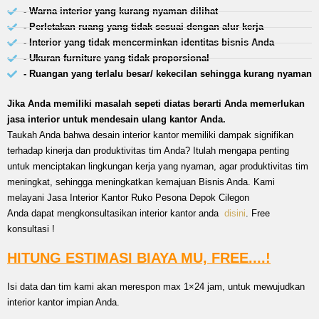
- Warna interior yang kurang nyaman dilihat
- Perletakan ruang yang tidak sesuai dengan alur kerja
- Interior yang tidak mencerminkan identitas bisnis Anda
- Ukuran furniture yang tidak proporsional
- Ruangan yang terlalu besar/ kekecilan sehingga kurang nyaman
Jika Anda memiliki masalah sepeti diatas berarti Anda memerlukan
jasa interior untuk mendesain ulang kantor Anda.
Taukah Anda bahwa desain interior kantor memiliki dampak signifikan
terhadap kinerja dan produktivitas tim Anda? Itulah mengapa penting
untuk menciptakan lingkungan kerja yang nyaman, agar produktivitas tim
meningkat, sehingga meningkatkan kemajuan Bisnis Anda. Kami
melayani Jasa Interior Kantor Ruko Pesona Depok Cilegon
Anda dapat mengkonsultasikan interior kantor anda
disini
. Free
konsultasi !
HITUNG ESTIMASI BIAYA MU, FREE....!
Isi data dan tim kami akan merespon max 1×24 jam, untuk mewujudkan
interior kantor impian Anda.