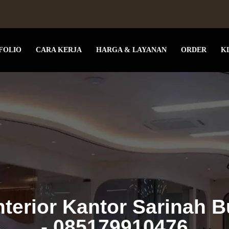
FOLIO
CARA KERJA
HARGA & LAYANAN
ORDER
K
nterior Kantor Sarinah B
- 085179910476