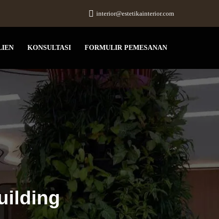
interior@estetikainterior.com
LIEN
KONSULTASI
FORMULIR PEMESANAN
uilding