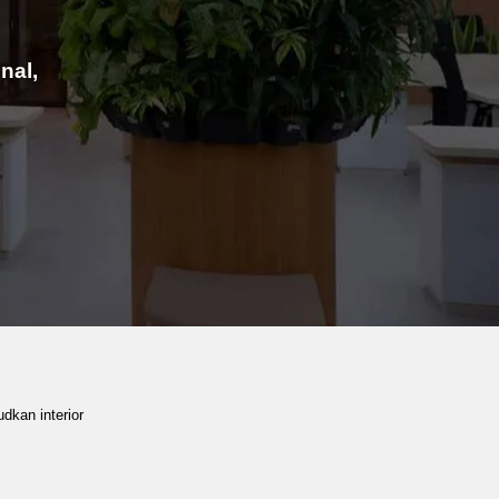
nal,
dkan interior