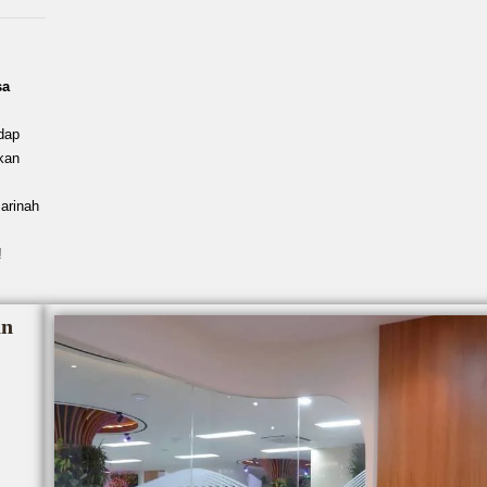
sa
dap
kan
arinah
!
an