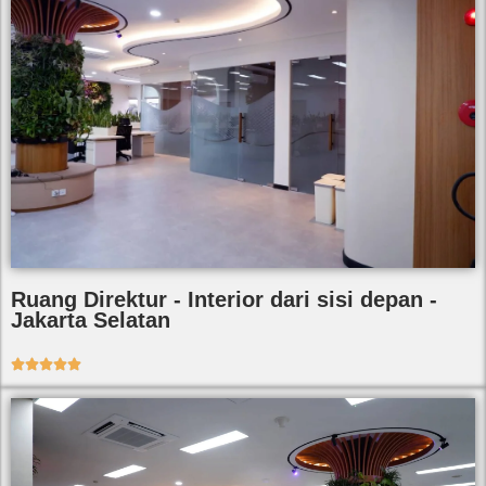
Ruang Direktur - Interior dari sisi depan -
Jakarta Selatan




