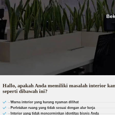
Bek
Hallo, apakah Anda memiliki masalah interior ka
seperti dibawah ini?
- Warna interior yang kurang nyaman dilihat
- Perletakan ruang yang tidak sesuai dengan alur kerja
- Interior yang tidak mencerminkan identitas bisnis Anda