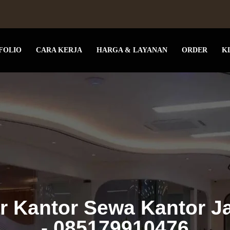
FOLIO
CARA KERJA
HARGA & LAYANAN
ORDER
K
or Kantor Sewa Kantor J
- 085179910476