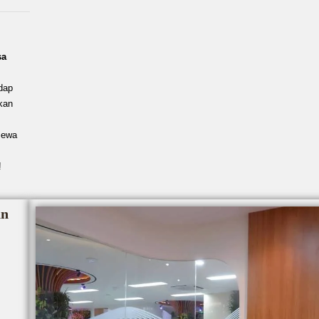
sa
dap
kan
Sewa
!
an