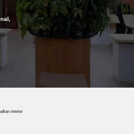
nal,
dkan interior