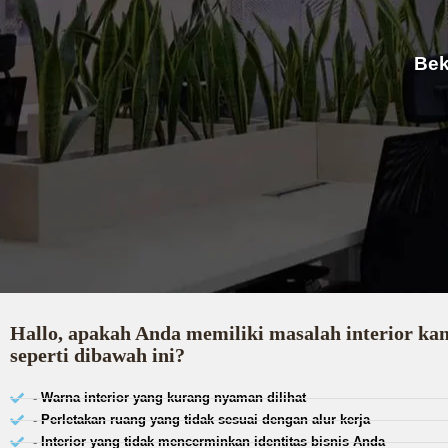
Bek
Hallo, apakah Anda memiliki masalah interior ka
seperti dibawah ini?
- Warna interior yang kurang nyaman dilihat
- Perletakan ruang yang tidak sesuai dengan alur kerja
- Interior yang tidak mencerminkan identitas bisnis Anda