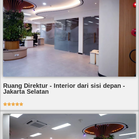
Ruang Direktur - Interior dari sisi depan -
Jakarta Selatan




